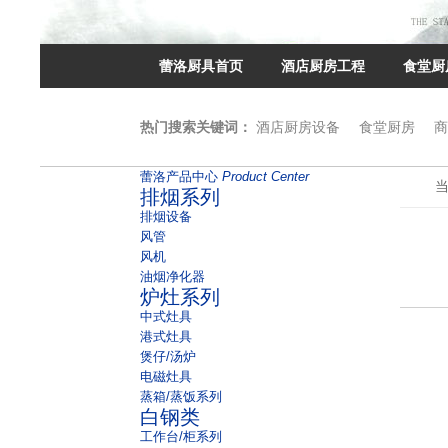
蕾洛厨具首页
酒店厨房工程
食堂厨
热门搜索关键词：
酒店厨房设备
食堂厨房
商
蕾洛产品中心
Product Center
排烟系列
排烟设备
风管
风机
油烟净化器
炉灶系列
中式灶具
港式灶具
煲仔/汤炉
电磁灶具
蒸箱/蒸饭系列
白钢类
工作台/柜系列