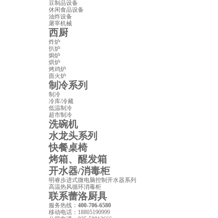
豆制品设备
休闲食品设备
油炸设备
屠宰机械
西厨
炸炉
扒炉
焗炉
烘炉
烤鸡炉
面火炉
制冷系列
制冷
冷库/冷藏
低温制冷
超市制冷
洗碗机
水龙头系列
快餐桌椅
烤箱、醒发箱
开水器/消毒柜
明睿歩进式微电脑控制开水器系列
高温热风循环消毒柜
联系蕾洛厨具
服务热线：
400-706-6580
移动电话：
18805190999