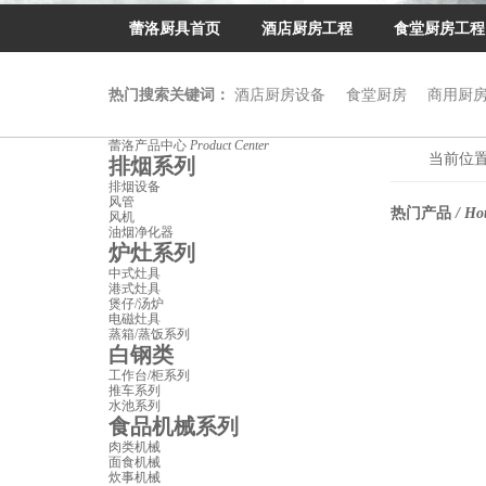
蕾洛厨具首页
酒店厨房工程
食堂厨房工程
热门搜索关键词：
酒店厨房设备
食堂厨房
商用厨
蕾洛产品中心
Product Center
当前位
排烟系列
排烟设备
风管
热门产品
/ Ho
风机
油烟净化器
炉灶系列
中式灶具
港式灶具
煲仔/汤炉
电磁灶具
蒸箱/蒸饭系列
白钢类
工作台/柜系列
推车系列
水池系列
食品机械系列
肉类机械
面食机械
炊事机械