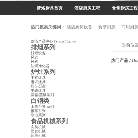
蕾洛厨具首页
酒店厨房工程
食堂厨房工程
热门搜索关键词：
酒店厨房设备
食堂厨房
商用厨
蕾洛产品中心
Product Center
当前位
排烟系列
排烟设备
风管
热门产品
/ Ho
风机
油烟净化器
炉灶系列
中式灶具
港式灶具
煲仔/汤炉
电磁灶具
蒸箱/蒸饭系列
白钢类
工作台/柜系列
推车系列
水池系列
食品机械系列
肉类机械
面食机械
炊事机械