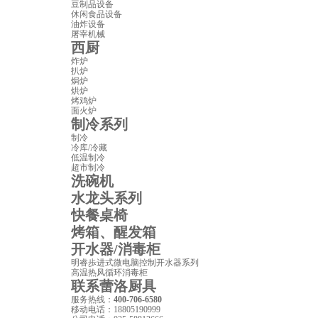
豆制品设备
休闲食品设备
油炸设备
屠宰机械
西厨
炸炉
扒炉
焗炉
烘炉
烤鸡炉
面火炉
制冷系列
制冷
冷库/冷藏
低温制冷
超市制冷
洗碗机
水龙头系列
快餐桌椅
烤箱、醒发箱
开水器/消毒柜
明睿歩进式微电脑控制开水器系列
高温热风循环消毒柜
联系蕾洛厨具
服务热线：
400-706-6580
移动电话：
18805190999