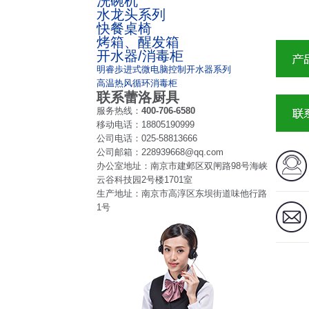
洗碗机
水龙头系列
快餐桌椅
烤箱、醒发箱
开水器/消毒柜
明睿歩进式微电脑控制开水器系列
高温热风循环消毒柜
联系蕾洛厨具
服务热线：
400-706-6580
移动电话：
18805190999
公司电话：
025-58813666
公司邮箱：
228939668@qq.com
办公室地址：
南京市建邺区双闸路98号海峡
云谷科技园2号楼1701室
生产地址：
南京市高淳区东坝街道味他行路
1号