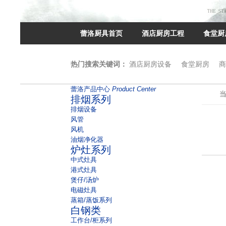
蕾洛厨具首页
酒店厨房工程
食堂厨
热门搜索关键词：
酒店厨房设备
食堂厨房
商
蕾洛产品中心
Product Center
排烟系列
排烟设备
风管
风机
油烟净化器
炉灶系列
中式灶具
港式灶具
煲仔/汤炉
电磁灶具
蒸箱/蒸饭系列
白钢类
工作台/柜系列