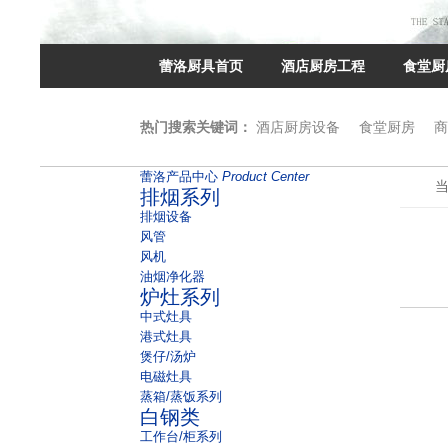
蕾洛厨具首页
酒店厨房工程
食堂厨
热门搜索关键词：
酒店厨房设备
食堂厨房
商
蕾洛产品中心
Product Center
排烟系列
排烟设备
风管
风机
油烟净化器
炉灶系列
中式灶具
港式灶具
煲仔/汤炉
电磁灶具
蒸箱/蒸饭系列
白钢类
工作台/柜系列