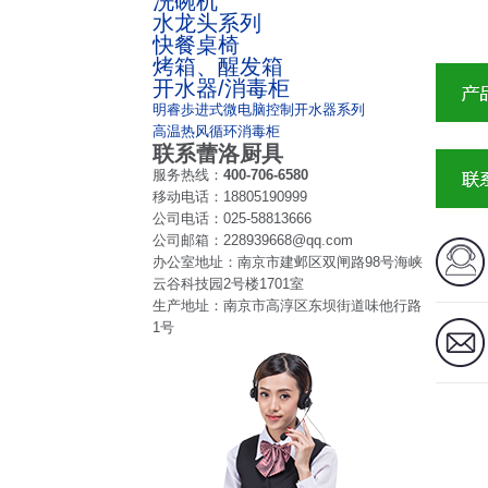
洗碗机
水龙头系列
快餐桌椅
烤箱、醒发箱
开水器/消毒柜
明睿歩进式微电脑控制开水器系列
高温热风循环消毒柜
联系蕾洛厨具
服务热线：
400-706-6580
移动电话：
18805190999
公司电话：
025-58813666
公司邮箱：
228939668@qq.com
办公室地址：
南京市建邺区双闸路98号海峡
云谷科技园2号楼1701室
生产地址：
南京市高淳区东坝街道味他行路
1号