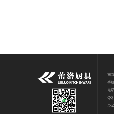
南
手机
电话
QQ
办公