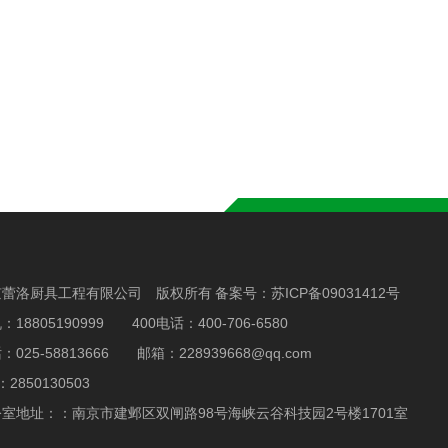
京蕾洛厨具工程有限公司 版权所有 备案号：
苏ICP备09031412号
：18805190999 400电话：400-706-6580
：025-58813666 邮箱：228939668@qq.com
：2850130503
室地址：：南京市建邺区双闸路98号海峡云谷科技园2号楼1701室